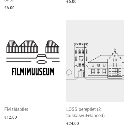
€
6.00
€
6.00
FM täispilet
LOSS perepilet (2
täiskasvut+lapsed)
€
12.00
€
24.00