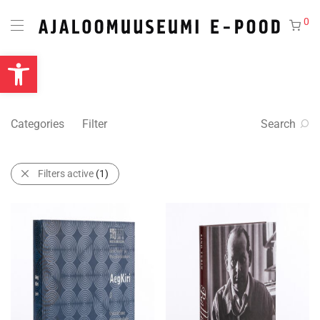
0
Open toolbar
Categories
Filter
Search
Filters active
(1)