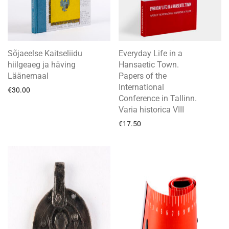
Sõjaeelse Kaitseliidu
Everyday Life in a
hiilgeaeg ja häving
Hansaetic Town.
Läänemaal
Papers of the
International
€
30.00
Conference in Tallinn.
Varia historica VIII
€
17.50