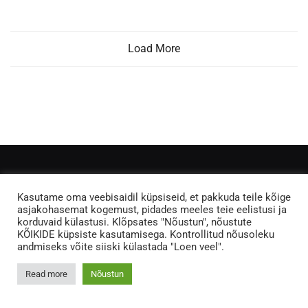
Load More
Museum
Kasutame oma veebisaidil küpsiseid, et pakkuda teile kõige
Help
asjakohasemat kogemust, pidades meeles teie eelistusi ja
korduvaid külastusi. Klõpsates "Nõustun", nõustute
Contact
KÕIKIDE küpsiste kasutamisega. Kontrollitud nõusoleku
andmiseks võite siiski külastada "Loen veel".
Join the newsletter
Read more
Nõustun