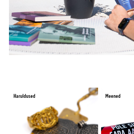
Haruldused
Meened