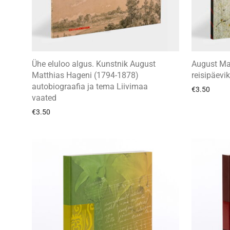
Ühe eluloo algus. Kunstnik August
August Ma
Matthias Hageni (1794-1878)
reisipäev
autobiograafia ja tema Liivimaa
€
3.50
vaated
€
3.50