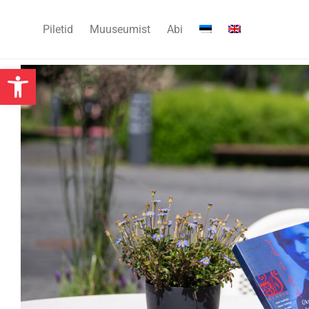
Piletid
Muuseumist
Abi
Open toolbar