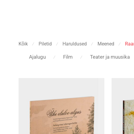
Kõik
Piletid
Haruldused
Meened
Raa
⁄
⁄
⁄
⁄
Ajalugu
Film
Teater ja muusika
⁄
⁄