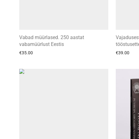
Vabad müürlased. 250 aastat
Vajadusest
vabamüürlust Eestis
tööstusett
€
35.00
€
39.00