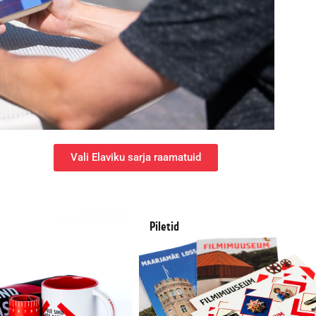
Vali Elaviku sarja raamatuid
Piletid