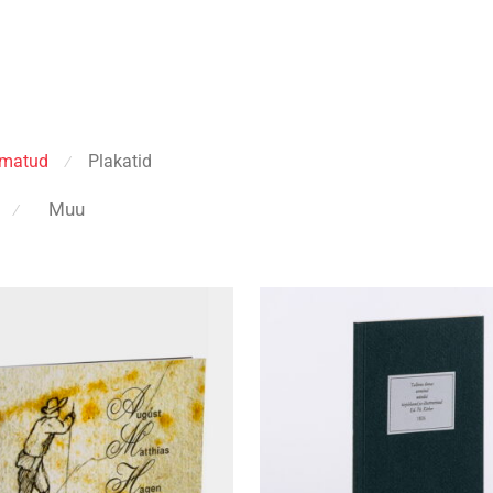
matud
Plakatid
⁄
Muu
⁄