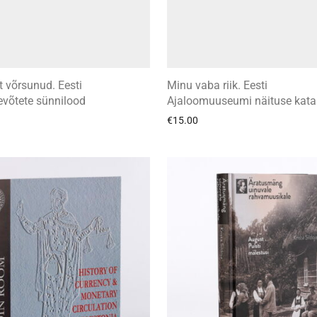
 võrsunud. Eesti
Minu vaba riik. Eesti
evõtete sünnilood
Ajaloomuuseumi näituse kata
€
15.00